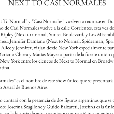
NEXT TO CASI NORMALES
xt To Normal” y “Casi Normales” vuelven a reunirse en B
 de Casi Normales vuelve a la calle Corrientes, esta vez d
Ripley (Next to normal, Sunset Boulevard, y Los Miserable
romesa Jennifer Damiano (Next to Normal, Spiderman, Spr
Alice y Jennifer, viajan desde New York especialmente par
riano Chiesa y Matías Mayer a partir de la fuerte unión q
New York entre los elencos de Next to Normal en Broadwa
ntina.
ales” es el nombre de este show único que se presentará e
ro Astral de Buenos Aires.
 contará con la presencia de dos figuras argentinas que se 
o: Josefina Scaglione y Guido Balzareti, Josefina es la úni
y en la historia de estos premios y compartió justamente co