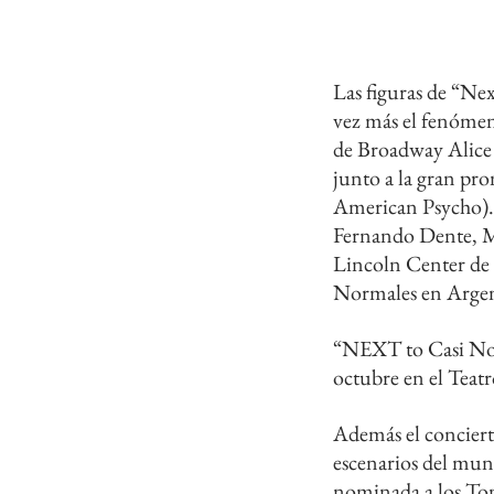
Las figuras de “Ne
vez más el fenómeno
de Broadway Alice 
junto a la gran p
American Psycho). 
Fernando Dente, Ma
Lincoln Center de 
Normales en Arge
“NEXT to Casi Norm
octubre en el Teat
Además el concierto
escenarios del mund
nominada a los Ton